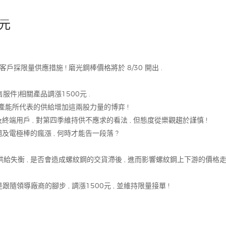
元
戶採限量供應措施 ! 磨光鋼棒價格將於 8/30 開出 .
服件)相關產品調漲1500元 .
產能所代表的供給增加這兩股力量的博弈 !
及終端用戶 , 對第四季維持供不應求的看法 , 但態度從樂觀趨於謹慎 !
鋼及電極棒的瘋漲 , 何時才能告一段落 ?
供給失衡 , 是否會造成螺紋鋼的交貨滯後 , 進而影響螺紋鋼上下游的價格走勢
領導廠商的腳步 , 調漲1500元 , 並維持限量接單 !