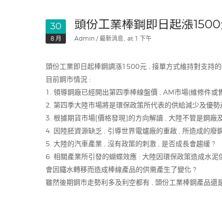
頭份工業棒鋼即日起漲1500
30
8 月
Admin
最新消息
at 1 下午
頭份工業即日起棒鋼調漲1500元 , 接單方式維持對支持的客
目前鋼市情況 :
1. 領導鋼廠已經開出第四季棒線盤價 , AM市場(維修件或售
2. 第四季大陸市場將是環保政策所代表的供給減少及優勢
3. 根據期貨市場[價格發現]的方向解讀 , 大陸不管是鋼廠
4. 因陸胚資源缺乏 , 引導世界電爐廠的重啟 , 所造成的廢
5. 大陸的汽車產業 , 沒有政策的刺激 , 是否成長會趨緩 ?
6. 相關產業所引發的蝴蝶效應 : 大陸因環保政策造成水泥
會因鐵水轉移而造成棒線產品的供需產生了變化 ?
雖然後期鋼市走勢利多及利空都有 , 頭份工業棒鋼產品還是跟隨