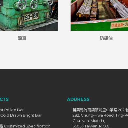
矯直
防鏽油
CTS
ADDRESS
t Rolled Bar
苗栗縣竹南鎮頂埔里中華路 282 
old Drawn Bright Bar
282, Chung-Hwa Road, Ting-Pu
Chu-Nan. Miao-Li,
Custimized Specification
35053 Taiwan. R.O.C.