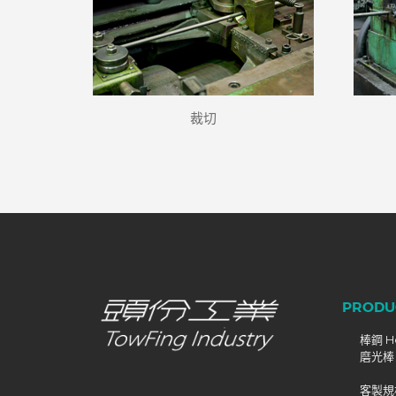
裁切
PRODU
棒鋼 Ho
磨光棒 C
客製規格 