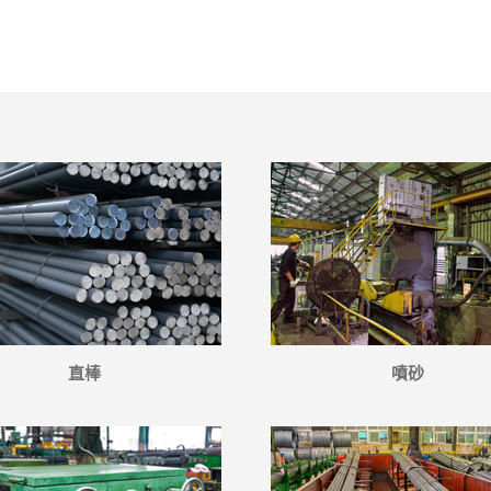
直棒
噴砂