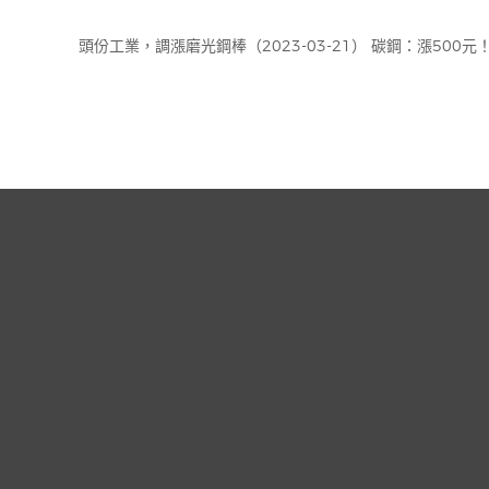
頭份工業，調漲磨光鋼棒（2023-03-21） 碳鋼：漲500元！ 1