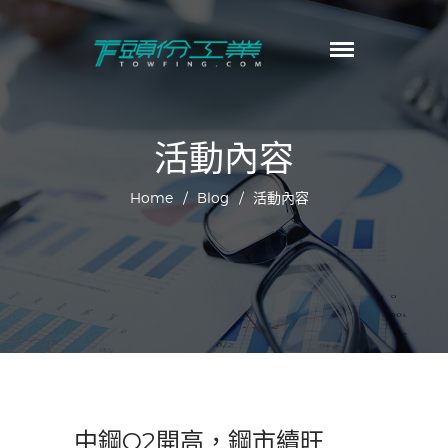
頭份工業
TowFing
首頁
公司簡介
生產工廠
活動內容
產品內容
客製規格
Home
/
Blog
/
活動內容
最新消息
聯繫我們
中鋼Q2開高，鋼市續旺