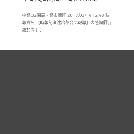
中鋼Q2開高，鋼市續旺 2017/03/14 12:40 時
報資訊 【時報記者沈培華台北報導】大陸鋼價仍
處於高 […]